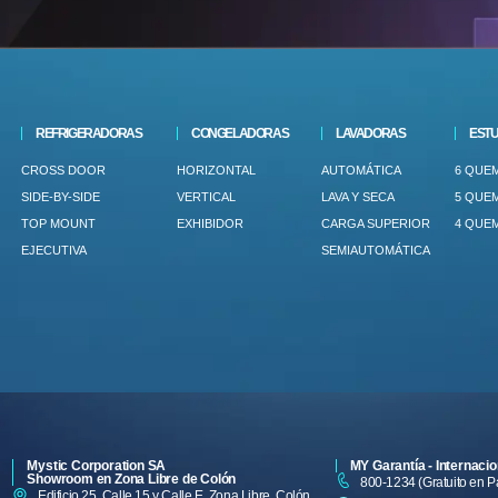
REFRIGERADORAS
CONGELADORAS
LAVADORAS
ESTU
CROSS DOOR
HORIZONTAL
AUTOMÁTICA
6 QUE
SIDE-BY-SIDE
VERTICAL
LAVA Y SECA
5 QUE
TOP MOUNT
EXHIBIDOR
CARGA SUPERIOR
4 QUE
EJECUTIVA
SEMIAUTOMÁTICA
Mystic Corporation SA
MY Garantía - Internacio
Showroom en Zona Libre de Colón
800-1234 (Gratuito en 
Edificio 25, Calle 15 y Calle E, Zona Libre, Colón.