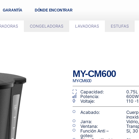
GARANTÍA
DÓNDE ENCONTRAR
ERADORAS
CONGELADORAS
LAVADORAS
ESTUFAS
MY-CM600
MY-CM600
Capacidad:
0.75L 
Potencia:
600W
Voltaje:
110 -
Acabado:
Cuerp
inoxid
Jarra:
Vidrio
Ventana:
Transp
Función Anti –
Sí, 3
goteo: