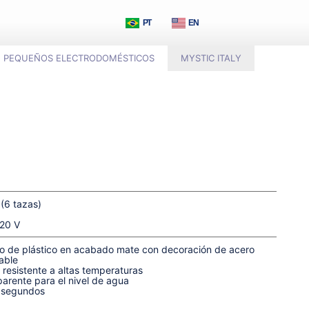
PT
EN
PEQUEÑOS ELECTRODOMÉSTICOS
MYSTIC ITALY
(6 tazas)
120 V
o de plástico en acabado mate con decoración de acero
able
, resistente a altas temperaturas
arente para el nivel de agua
0 segundos