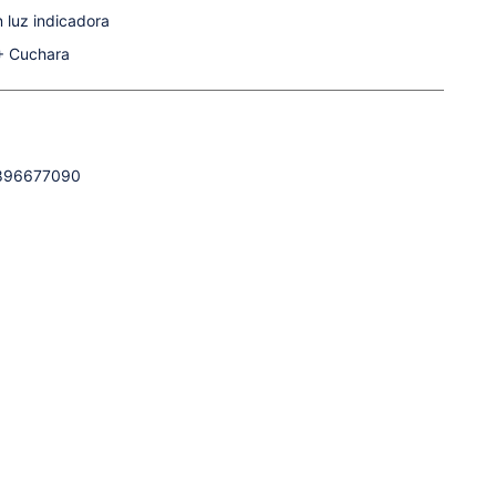
n luz indicadora
 + Cuchara
896677090