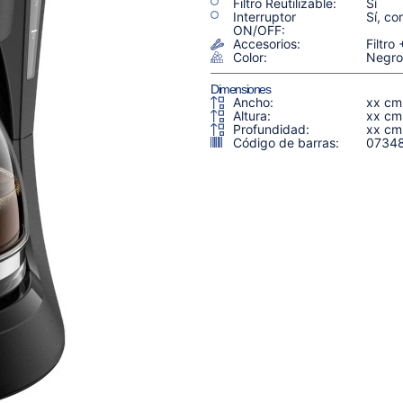
Filtro Reutilizable:
Sí
Interruptor
Sí, co
ON/OFF:
Accesorios:
Filtro
Color:
Negro
Dimensiones
Ancho:
xx cm
Altura:
xx cm
Profundidad:
xx cm
Código de barras:
0734