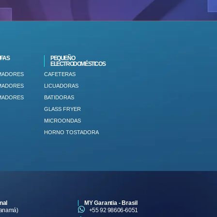
FAS
PEQUEÑO
ELECTRODOMÉSTICOS
MADORES
CAFETERAS
MADORES
LICUADORAS
MADORES
BATIDORAS
GLASS FRYER
MICROONDAS
HORNO TOSTADORA
nal
MY Garantia - Brasil
Panamá)
+55 92 98606-6051