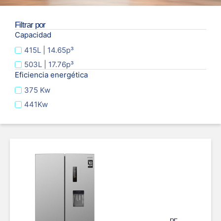
Filtrar por
Capacidad
415L | 14.65p³
503L | 17.76p³
Eficiencia energética
375 Kw
441Kw