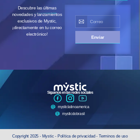
Descubre las últimas
novedades y lanzamientos
exclusivos de Mystic,
¡directamente en tu correo
electrónico!
Enviar
Siguenos en las redes sociales
mysticlatinoamerica
mysticdobrasil
Copyright 2025 - Mystic -
Política de privacidad
-
Terminos de uso