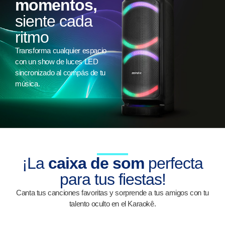
momentos,
siente cada
ritmo
Transforma cualquier espacio
con un show de luces LED
sincronizado al compás de tu
música.
¡La
caixa de som
perfecta
para tus fiestas!
Canta tus canciones favoritas y sorprende a tus amigos con tu
talento oculto en el Karaokê.