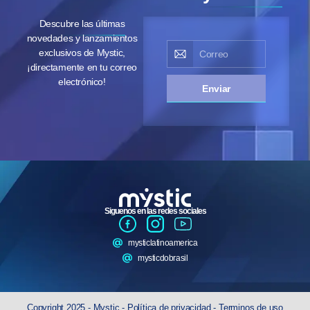
Descubre las últimas
novedades y lanzamientos
exclusivos de Mystic,
¡directamente en tu correo
electrónico!
Enviar
Siguenos en las redes sociales
mysticlatinoamerica
mysticdobrasil
Copyright 2025 - Mystic -
Política de privacidad
-
Terminos de uso