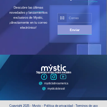
Descubre las últimas
novedades y lanzamientos
exclusivos de Mystic,
¡directamente en tu correo
electrónico!
Enviar
Siguenos en las redes sociales
mysticlatinoamerica
mysticdobrasil
Copyright 2025 - Mystic -
Política de privacidad
-
Terminos de uso