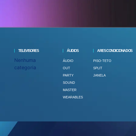
TELEVISORES
ÁUDIOS
ARES CONDICIONADOS
Nenhuma
ÁUDIO
PISO-TETO
categoria
OUT
SPLIT
PARTY
JANELA
SOUND
MASTER
WEARABLES