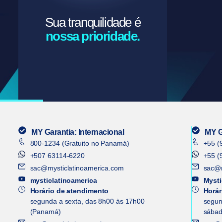
Sua tranquilidade é
nossa prioridade.
MY Garantia: Internacional
MY G
800-1234 (Gratuito no Panamá)
+55 (
+507 63114-6220
+55 (
sac@mysticlatinoamerica.com
sac@m
mysticlatinoamerica
Mysti
Horário de atendimento
Horár
segunda a sexta, das 8h00 às 17h00
segun
(Panamá)
sábad