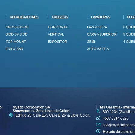
REFRIGERADORES
FREEZERS
LAVADORAS
FOG
CROSS DOOR
HORIZONTAL
LAVA & SECA
6 QUE
SIDE-BY-SIDE
VERTICAL
CARGA SUPERIOR
5 QUE
TOP MOUNT
EXPOSITOR
SEMI-
4 QUE
FRIGOBAR
AUTOMÁTICA
o:
Mystic Corporation SA
MY Garantia - Interna
Showroom na Zona Livre de Colón
800-1234 (Gratuito 
Edificio 25, Calle 15 y Calle E, Zona Libre, Colón.
+507 6314-6220
sac@mysticlatinoam
Horario de atención