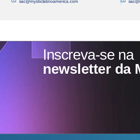
sac@mysticlatinoamerica.com
sac@m
Inscreva-se na
newsletter da 