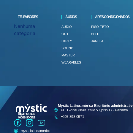
TELEVISORES
ÁUDIOS
ARES CONDICIONADOS
Nenhuma
ÁUDIO
PISO-TETO
categoria
OUT
SPLIT
PARTY
JANELA
SOUND
MASTER
WEARABLES
Mystic Latinoamérica Escritório administrativ
PH. Global Plaza, calle 50, piso 17 - Panamá
Siga-nos nas
+507 398-0971
redes sociais
mysticlatinoamerica