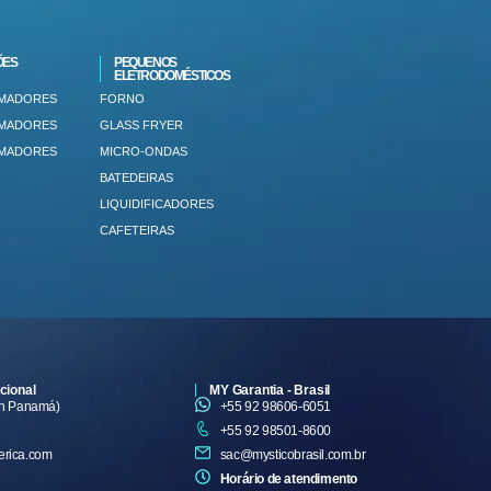
ÕES
PEQUENOS
ELETRODOMÉSTICOS
IMADORES
FORNO
IMADORES
GLASS FRYER
IMADORES
MICRO-ONDAS
BATEDEIRAS
LIQUIDIFICADORES
CAFETEIRAS
cional
MY Garantia - Brasil
en Panamá)
+55 92 98606-6051
+55 92 98501-8600
erica.com
sac@mysticobrasil.com.br
Horário de atendimento