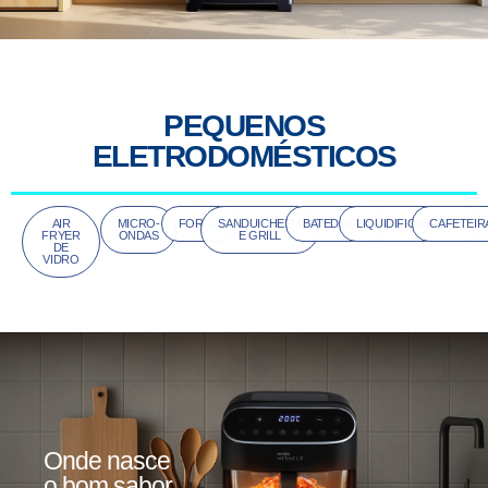
PEQUENOS
ELETRODOMÉSTICOS
AIR
MICRO-
FORNO
SANDUICHEIRA
BATEDEIRAS
LIQUIDIFICADORES
CAFETEIR
FRYER
ONDAS
E GRILL
DE
VIDRO
Onde nasce
o bom sabor