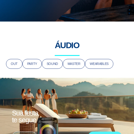
ÁUDIO
OUT
PARTY
SOUND
MASTER
WEARABLES
Sua festa
te segue