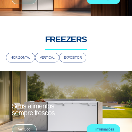
FREEZERS
HORIZONTAL
VERTICAL
EXPOSITOR
Seus alimentos
sempre frescos
Ver tudo
+ informações