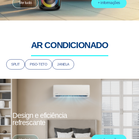
Ver tudo
+ informações
AR CONDICIONADO
SPLIT
PISO-TETO
JANELA
Design e eficiência
refrescante