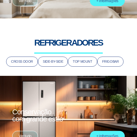
Ver tudo
+ informações
REFRIGERADORES
CROSS DOOR
SIDE-BY-SIDE
TOP MOUNT
FRIGOBAR
Conservação
com grande estilo
Ver tudo
+ informações