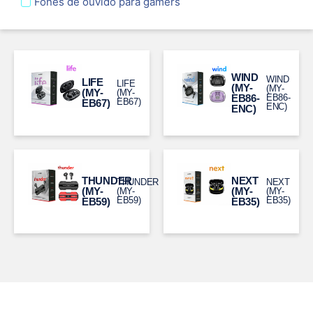
Fones de ouvido para gamers
WIND
WIND
LIFE
LIFE
(MY-
(MY-
(MY-
(MY-
EB86-
EB86-
EB67)
EB67)
ENC)
ENC)
THUNDER
NEXT
THUNDER
NEXT
(MY-
(MY-
(MY-
(MY-
EB59)
EB35)
EB59)
EB35)