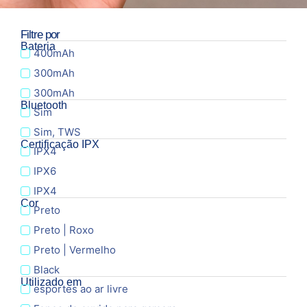
Filtre por
Bateria
400mAh
300mAh
300mAh
Bluetooth
Sim
Sim, TWS
Certificação IPX
IPX4
IPX6
IPX4
Cor
Preto
Preto | Roxo
Preto | Vermelho
Black
Utilizado em
esportes ao ar livre