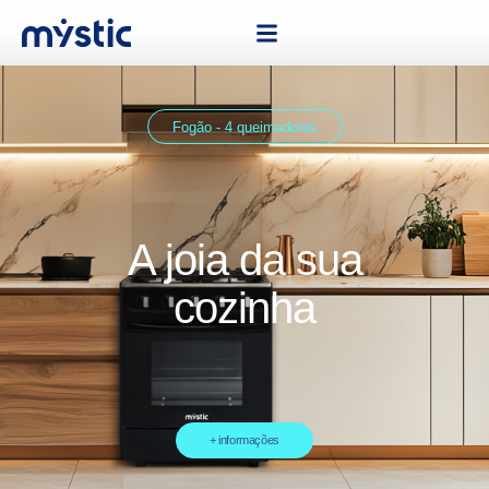
Fogão - 4 queimadores
A joia da sua
cozinha
+ informações