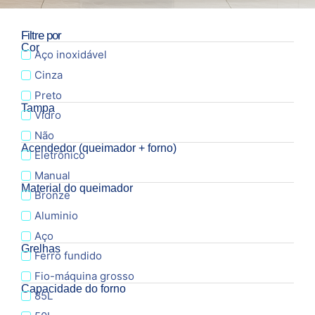
Filtre por
Cor
Aço inoxidável
Cinza
Preto
Tampa
Vidro
Não
Acendedor (queimador + forno)
Eletrônico
Manual
Material do queimador
Bronze
Aluminio
Aço
Grelhas
Ferro fundido
Fio-máquina grosso
Capacidade do forno
85L