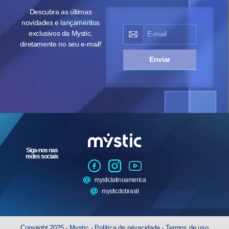
Descubra as últimas
novidades e lançamentos
exclusivos da Mystic,
diretamente no seu e-mail!
Enviar
Siga-nos nas
redes sociais
mysticlatinoamerica
mysticdobrasil
Copyright 2025 - Mystic -
Política de privacidade
-
Termos de uso