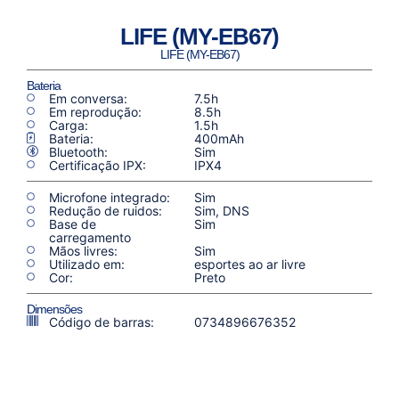
LIFE (MY-EB67)
LIFE (MY-EB67)
Bateria
Em conversa:
7.5h
Em reprodução:
8.5h
Carga:
1.5h
Bateria:
400mAh
Bluetooth:
Sim
Certificação IPX:
IPX4
Microfone integrado:
Sim
Redução de ruidos:
Sim, DNS
Base de
Sim
carregamento
Mãos livres:
Sim
Utilizado em:
esportes ao ar livre
Cor:
Preto
Dimensões
Código de barras:
0734896676352