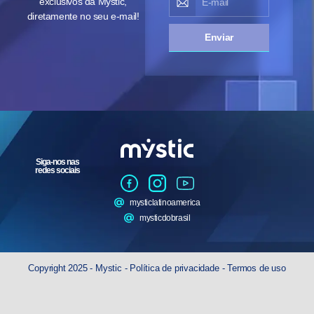
exclusivos da Mystic,
diretamente no seu e-mail!
Enviar
Siga-nos nas
redes sociais
mysticlatinoamerica
mysticdobrasil
Copyright 2025 - Mystic -
Política de privacidade
-
Termos de uso