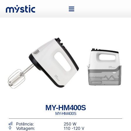
MY-HM400S
MY-HM400S
Potência:
250 W
Voltagem:
110 -120 V