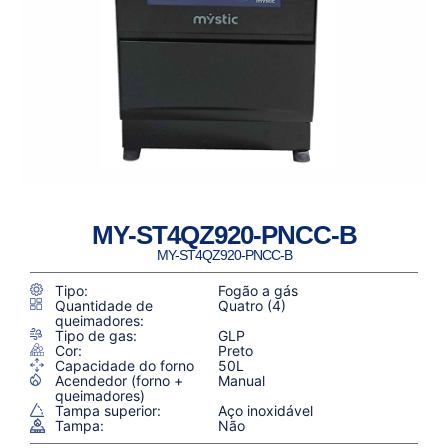
MY-ST4QZ920-PNCC-B
MY-ST4QZ920-PNCC-B
Tipo:
Fogão a gás
Quantidade de
Quatro (4)
queimadores:
Tipo de gas:
GLP
Cor:
Preto
Capacidade do forno
50L
Acendedor (forno +
Manual
queimadores)
Tampa superior:
Aço inoxidável
Tampa:
Não