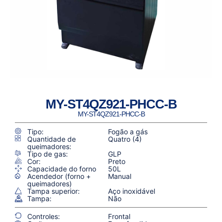
MY-ST4QZ921-PHCC-B
MY-ST4QZ921-PHCC-B
Tipo:
Fogão a gás
Quantidade de
Quatro (4)
queimadores:
Tipo de gas:
GLP
Cor:
Preto
Capacidade do forno
50L
Acendedor (forno +
Manual
queimadores)
Tampa superior:
Aço inoxidável
Tampa:
Não
Controles:
Frontal