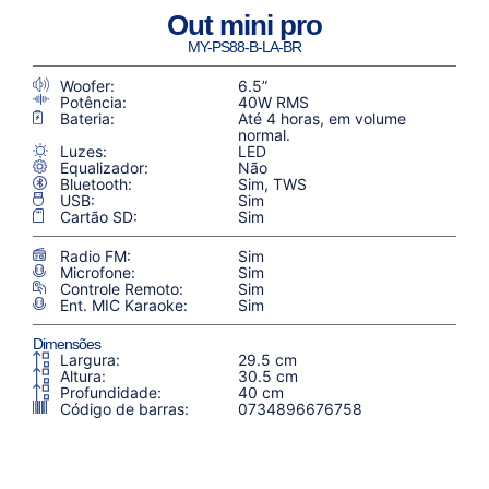
Out mini pro
MY-PS88-B-LA-BR
Woofer:
6.5”
Potência:
40W RMS
Bateria:
Até 4 horas, em volume
normal.
Luzes:
LED
Equalizador:
Não
Bluetooth:
Sim, TWS
USB:
Sim
Cartão SD:
Sim
Radio FM:
Sim
Microfone:
Sim
Controle Remoto:
Sim
Ent. MIC Karaoke:
Sim
Dimensões
Largura:
29.5 cm
Altura:
30.5 cm
Profundidade:
40 cm
Código de barras:
0734896676758