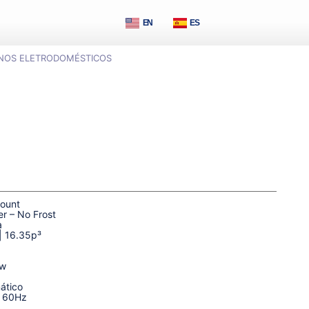
EN
ES
NOS ELETRODOMÉSTICOS
ount
er – No Frost
a
| 16.35p³
Kw
ático
| 60Hz