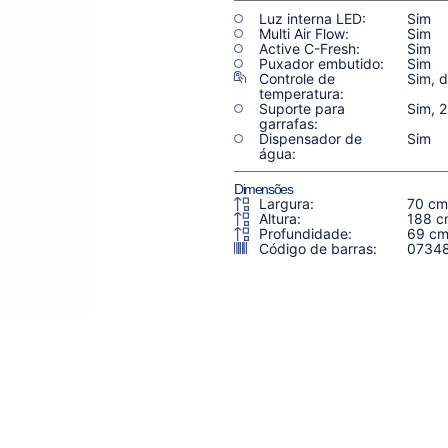
Luz interna LED:
Sim
Multi Air Flow:
Sim
Active C-Fresh:
Sim
Puxador embutido:
Sim
Controle de
Sim, d
temperatura:
Suporte para
Sim, 2
garrafas:
Dispensador de
Sim
água:
Dimensões
Largura:
70 cm
Altura:
188 c
Profundidade:
69 c
Código de barras:
0734