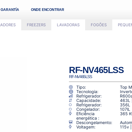
GARANTÍA
ONDE ENCONTRAR
RADORES
FREEZERS
LAVADORAS
FOGÕES
PEQUE
RF-NV465LSS
RF-NV465LSS
Tipo:
Top M
Tecnologia:
Invert
Refrigerador:
R600
Capacidade:
463L 
Refrigerador:
356L
Congelador:
107lL
Eficiência
365 
energética :
Descongelamento:
Autom
Voltagem:
115v 