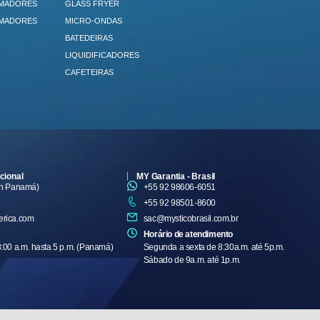
IMADORES
GLASS FRYER
IMADORES
MICRO-ONDAS
BATEDEIRAS
LIQUIDIFICADORES
CAFETEIRAS
cional
MY Garantia - Brasil
en Panamá)
+55 92 98606-6051
+55 92 98501-8600
erica.com
sac@mysticobrasil.com.br
Horário de atendimento
:00 a.m. hasta 5 p.m. (Panamá)
Segunda a sexta de 8:30a.m. até 5p.m.
Sábado de 9a.m. até 1p.m.