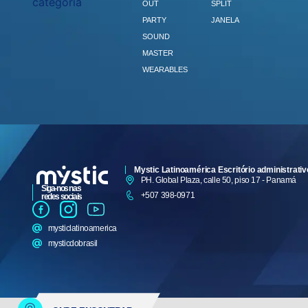
categoria
OUT
SPLIT
PARTY
JANELA
SOUND
MASTER
WEARABLES
Mystic Latinoamérica Escritório administrativ
PH. Global Plaza, calle 50, piso 17 - Panamá
Siga-nos nas
+507 398-0971
redes sociais
mysticlatinoamerica
mysticdobrasil