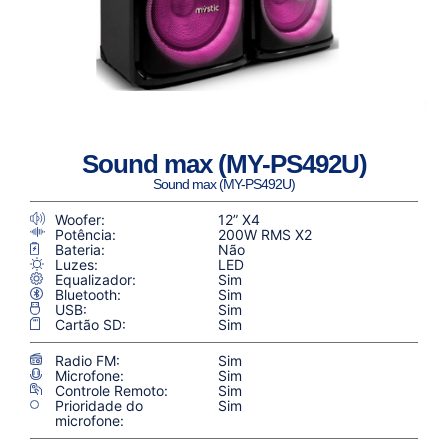
Sound max (MY-PS492U)
Sound max (MY-PS492U)
Woofer:
12” X4
Potência:
200W RMS X2
Bateria:
Não
Luzes:
LED
Equalizador:
Sim
Bluetooth:
Sim
USB:
Sim
Cartão SD:
Sim
Radio FM:
Sim
Microfone:
Sim
Controle Remoto:
Sim
Prioridade do
Sim
microfone: