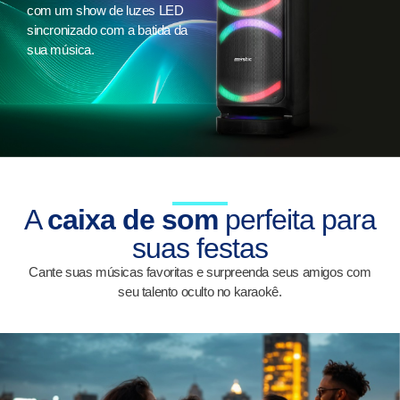
com um show de luzes LED
sincronizado com a batida da
sua música.
A
caixa de som
perfeita para
suas festas
Cante suas músicas favoritas e surpreenda seus amigos com
seu talento oculto no karaokê.