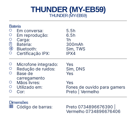
THUNDER (MY-EB59)
THUNDER (MY-EB59)
Bateria
Em conversa:
5.5h
Em reprodução:
6.5h
Carga:
1h
Bateria:
300mAh
Bluetooth:
Sim, TWS
Certificação IPX:
IPX4
Microfone integrado:
Yes
Redução de ruidos:
Sim, DNS
Base de
Yes
carregamento
Mãos livres:
Yes
Utilizado em:
Fones de ouvido para gamers
Cor:
Preto | Vermelho
Dimensões
Código de barras:
Preto 0734896676390 |
Vermelho 0734896676406