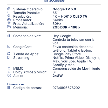
MY-SQG65509
Sistema Operativo:
Google TV 5.0
Tamaño Pantalla:
65”
Resolución:
4K + HDR10
QLED TV
Procesador:
64Bits
Frec. Actualización:
60Hz
Memoria:
2Gb DDR + 16Gb
Comando de voz:
Hey Google.
Controla tu televisor con la
voz.
GoogleCast:
Envía contenido desde tu
teléfono, Tablet o laptop.
Tienda de Apps:
Google Play Store
Streaming:
Netflix, Prime Video, Disney +,
Max, YouTube, Apple TV,
Spotify y más.
MEMC:
Compensación de Movimiento
Dolby Atmos y Vision:
Sí
Audio:
2x8W
Dimensiones
Código de barras:
0734896678202