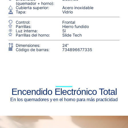
(quemador + horno):
Cubierta superior:
Acero inoxidable
Tapa:
Vidrio
Control:
Frontal
Parrillas:
Hierro fundido
Luz interna:
Sí
Parrillas del horno:
Slide Tech
Dimensiones:
24”
Código de barras:
734896677335
Encendido Electrónico Total
En los quemadores y en el horno para más practicidad