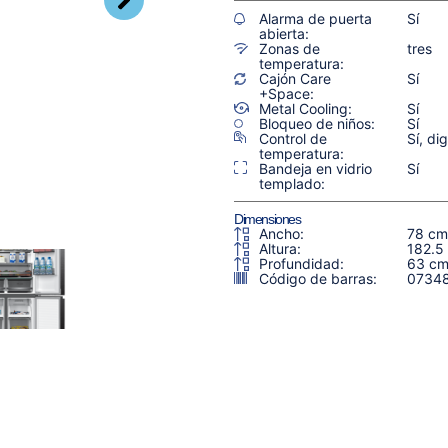
Alarma de puerta
Sí
abierta:
Zonas de
tres
temperatura:
Cajón Care
Sí
+Space:
Metal Cooling:
Sí
Bloqueo de niños:
Sí
Control de
Sí, dig
temperatura:
Bandeja en vidrio
Sí
templado:
Dimensiones
Ancho:
78 cm
Altura:
182.5
Profundidad:
63 c
Código de barras:
0734