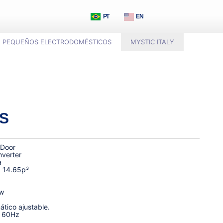
PT
EN
PEQUEÑOS ELECTRODOMÉSTICOS
MYSTIC ITALY
S
 Door
nverter
a
| 14.65p³
w
tico ajustable.
| 60Hz