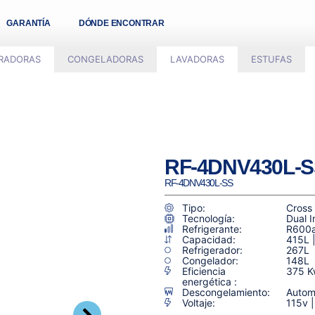
GARANTÍA
DÓNDE ENCONTRAR
ERADORAS
CONGELADORAS
LAVADORAS
ESTUFAS
RF-4DNV430L-S
RF-4DNV430L-SS
Tipo:
Cross
Tecnología:
Dual I
Refrigerante:
R600
Capacidad:
415L 
Refrigerador:
267L
Congelador:
148L
Eficiencia
375 K
energética :
Descongelamiento:
Automá
Voltaje:
115v 