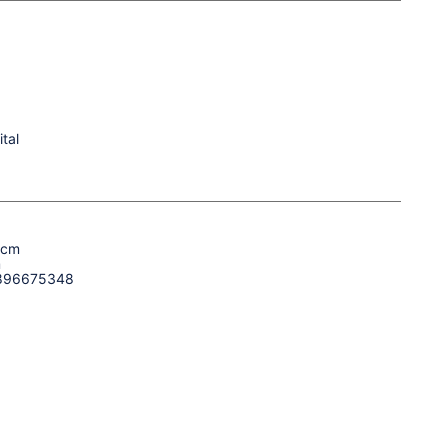
ital
 cm
m
896675348