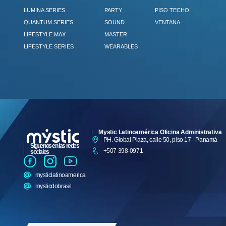
LUMINA SERIES
PARTY
PISO TECHO
QUANTUM SERIES
SOUND
VENTANA
LIFESTYLE MAX
MASTER
LIFESTYLE SERIES
WEARABLES
Mystic Latinoamérica Oficina Administrativa
PH. Global Plaza, calle 50, piso 17 - Panamá
Siguenos en las redes
+507 398-0971
sociales
mysticlatinoamerica
mysticdobrasil