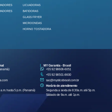
MADORES
LICUADORAS
MADORES
BATIDORAS
GLASS FRYER
MICROONDAS
HORNO TOSTADORA
nal
MY Garantia - Brasil
Panamá)
+55 92 98606-6051
+55 92 98501-8600
ca.com
sac@mysticobrasil.com.br
Horário de atendimento
 a.m. hasta 5 p.m. (Panamá)
Segunda a sexta de 8:30a.m. até 5p.m.
Sábado de 9a.m. até 1p.m.