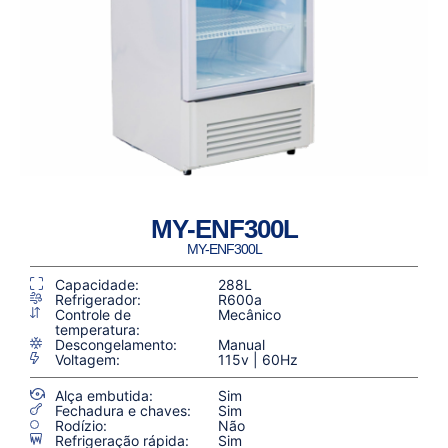
MY-ENF300L
MY-ENF300L
Capacidade:
288L
Refrigerador:
R600a
Controle de
Mecânico
temperatura:
Descongelamento:
Manual
Voltagem:
115v | 60Hz
Alça embutida:
Sim
Fechadura e chaves:
Sim
Rodízio:
Não
Refrigeração rápida:
Sim