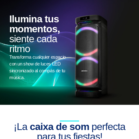
Ilumina tus
momentos,
siente cada
ritmo
Transforma cualquier espacio
con un show de luces LED
sincronizado al compás de tu
música.
¡La
caixa de som
perfecta
para tus fiestas!