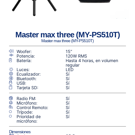
Master max three (MY-PS510T)
Master max three (MY-PS510T)
Woofer:
15”
Potencia:
120W RMS
Batería:
Hasta 4 horas, en volumen
regular
Luces:
LED
Ecualizador:
Sí
Bluetooth:
Sí
USB:
Sí
Tarjeta SD:
Sí
Radio FM:
Sí
Micrófono:
Sí
Control Remoto:
Sí
Trípode:
Sí
Prioridad de
Sí
micrófono:
Dimensiones