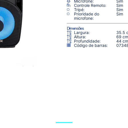
Microfone:
Sim
Controle Remoto:
Sim
Tripé:
Sim
Prioridade do
Sim
microfone:
Dimensões
Largura:
35.5 
Altura:
69 c
Profundidade:
44 c
Código de barras:
0734