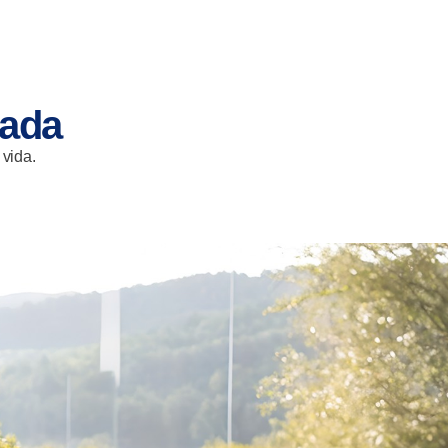
tada
 vida.