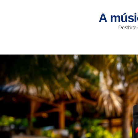
A músi
Desfrute 