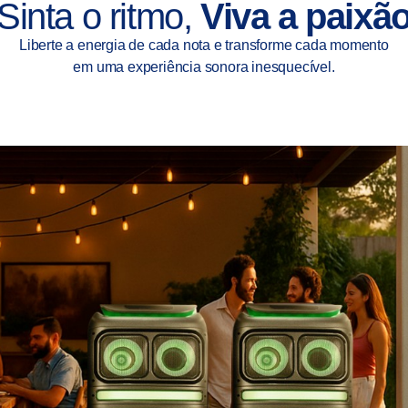
Sinta o ritmo,
Viva a paixã
Liberte a energia de cada nota e transforme cada momento
em uma experiência sonora inesquecível.