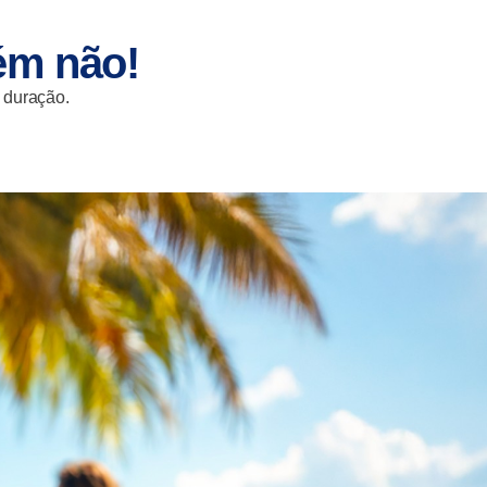
ém não!
a duração.