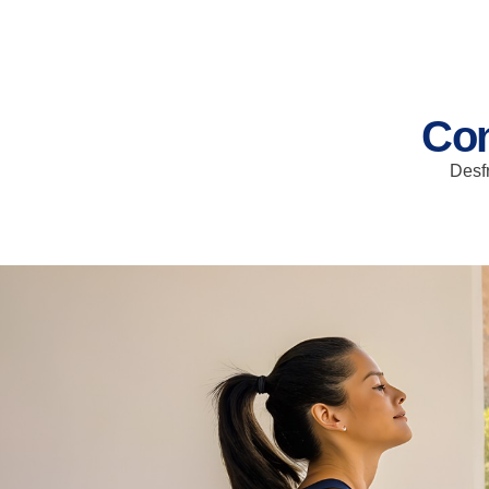
Con
Desfr