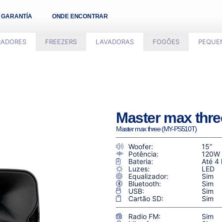
GARANTÍA
ONDE ENCONTRAR
RADORES
FREEZERS
LAVADORAS
FOGÕES
PEQUE
Master max thr
Master max three (MY-PS510T)
Woofer:
15”
Potência:
120W
Bateria:
Até 4 
Luzes:
LED
Equalizador:
Sim
Bluetooth:
Sim
USB:
Sim
Cartão SD:
Sim
Radio FM:
Sim