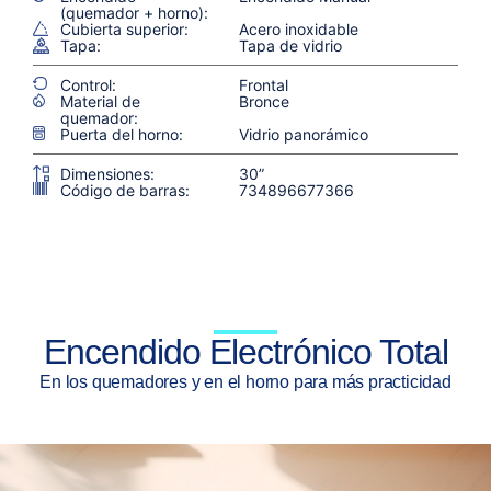
(quemador + horno):
Cubierta superior:
Acero inoxidable
Tapa:
Tapa de vidrio
Control:
Frontal
Material de
Bronce
quemador:
Puerta del horno:
Vidrio panorámico
Dimensiones:
30”
Código de barras:
734896677366
Encendido Electrónico Total
En los quemadores y en el horno para más practicidad