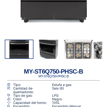
MY-ST6Q750-PHSC-B
MY-ST6Q750-PHSC-B
Tipo:
Estufa a gas
Cantidad de
Seis (6)
quemadores:
Tipo de gas:
LPG
Color:
Negro
Capacidad del horno:
105L
Encendido
Encendido Manual